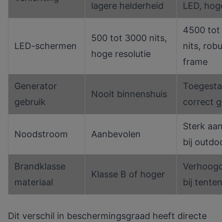
lagere helderheid
LED, hog
4500 tot
500 tot 3000 nits,
LED-schermen
nits, rob
hoge resolutie
frame
Generator
Toegesta
Nooit binnenshuis
gebruik
correct g
Sterk aa
Noodstroom
Aanbevolen
bij outdo
Brandklasse
Verhoogd
Klasse B of hoger
materiaal
bij tente
Dit verschil in beschermingsgraad heeft directe