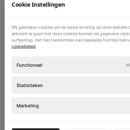
Cookie Instellingen
V
Noodstroom
Aanbevolen
e
Wij gebruiken cookies om de beste ervaring op onze website 
akkoord te gaan met deze cookies kunnen wij gegevens verz
surfgedrag. Het niet toestemmen kan bepaalde functies beïnv
Een bijkomende factor is de
structurele veiligheid
cookiebeleid
van tijdelijke constructies
. Stroominstallaties
maken deel uit van een breder
Functioneel
Al
veiligheidssysteem op een event. Wie een
podium of feesttent plaatst, moet ook de
Statistieken
elektrische integratie laten checken als
onderdeel van het totale ontwerp.
Bij het selecteren van materialen zijn de
Marketing
stroomkabels
een kritische schakel. Gebruik
altijd kabels die gecertificeerd zijn voor het