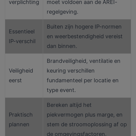
verplichting
moet voldoen aan de AREI-
regelgeving.
Buiten zijn hogere IP-normen
Essentieel
en weerbestendigheid vereist
IP-verschil
dan binnen.
Brandveiligheid, ventilatie en
Veiligheid
keuring verschillen
eerst
fundamenteel per locatie en
type event.
Bereken altijd het
Praktisch
piekvermogen plus marge, en
plannen
stem de stroomoplossing af op
de omgevingsfactoren.