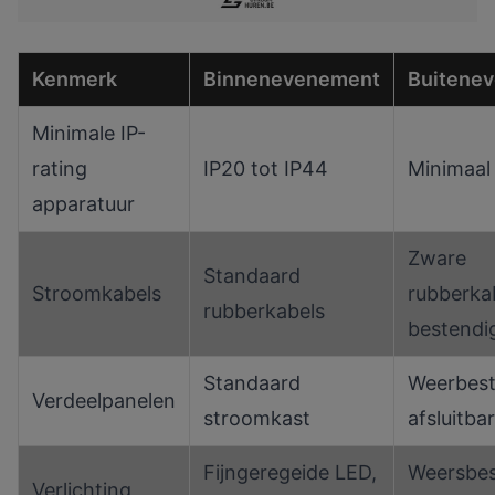
Kenmerk
Binnenevenement
Buitene
Minimale IP-
rating
IP20 tot IP44
Minimaal
apparatuur
Zware
Standaard
Stroomkabels
rubberka
rubberkabels
bestendi
Standaard
Weerbest
Verdeelpanelen
stroomkast
afsluitba
Fijngeregeide LED,
Weersbes
Verlichting