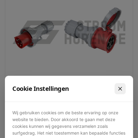
Cookie Instellingen
Overgang Male 63A > Female 125A CEE
Wij gebruiken cookies om de beste ervaring op onze
€ 6,00
/ dag excl. BTW
website te bieden. Door akkoord te gaan met deze
Bekijk product
cookies kunnen wij gegevens verzamelen zoals
surfgedrag. Het niet toestemmen kan bepaalde functies