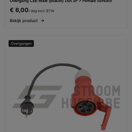
Overgang CEE Male (Blauw) 16A 3P > Female Schuko
€ 6,00
/ dag excl. BTW
Bekijk product
Overgangen