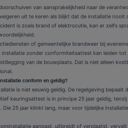
g doorschuiven van aansprakelijkheid naar de verantwoo
geren uit te keren als blijkt dat de installatie nooit 
ncident is zoals brand of elektrocutie, kan er zelfs spr
woordelijkheid.
ectiediensten of gemeentelijke brandweer bij evenem
 installatie zonder conformiteitsattest kan leiden tot 
tillegging van de bouwplaats. Dat is niet alleen kost
ional.
nstallatie conform en geldig?
llatie is niet eeuwig geldig. De regelgeving bepaalt d
ef keuringsattest is in principe 25 jaar geldig, tenzij
 Die 25 jaar klinkt lang, maar voor tijdelijke installaties
oominstallatie aanpast, uitbreidt of verplaatst, verval