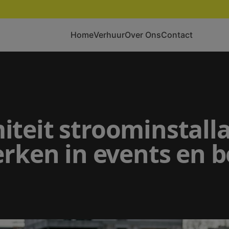
Home
Verhuur
Over Ons
Contact
teit stroominstalla
erken in events en 