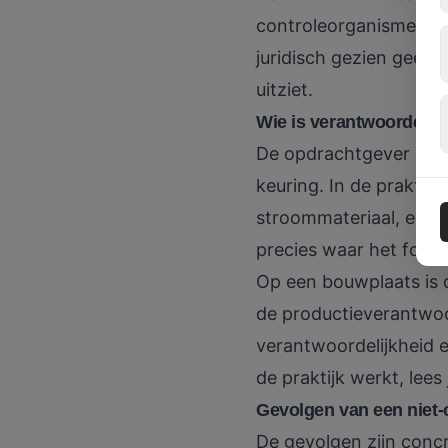
controleorganisme de i
juridisch gezien geen 
uitziet.
Wie is verantwoordelijk
De opdrachtgever of de
keuring. In de praktijk 
stroommateriaal, een e
precies waar het fout 
Op een bouwplaats is 
de productieverantwoor
verantwoordelijkheid e
de praktijk werkt, lees
Gevolgen van een niet-c
De gevolgen zijn concr