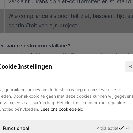
verkleint u kans op niet-conformiteit en stilstand.
Wie compliance als prioriteit ziet, bespaart tijd, 
continuïteit van zijn project.
it van een stroominstallatie?
aag begrip. Het is een wettelijke status die aantoont 
 alle geldende veiligheidsnormen. In België is de refe
Cookie Instellingen
 de Elektrische Installaties
, beter bekend als het
n tijdelijke installaties, inclusief de stroomvoorzien
ij gebruiken cookies om de beste ervaring op onze website te
nt plaatst.
ieden. Door akkoord te gaan met deze cookies kunnen wij gegeven
formiteit
van een elektrische installatie dat deze vol
erzamelen zoals surfgedrag. Het niet toestemmen kan bepaalde
uncties beïnvloeden.
Lees ons cookiebeleid
ciële elektrische keuring door een erkend controleor
Functioneel
Altijd actief
t is het sleuteldocument. Het bewijst dat een bevoe