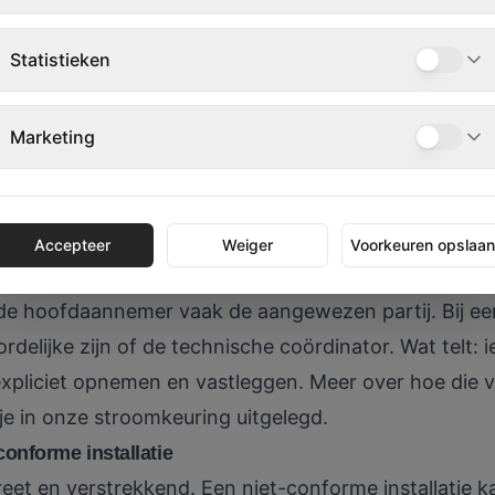
nstallatie heeft geïnspecteerd en goedgekeurd. Zond
Statistieken
bewijs van conformiteit, ongeacht hoe professioneel de
 voor de keuring?
Marketing
 installateur is in principe verantwoordelijk voor he
ligt dat bij tijdelijke projecten soms grijs. Een aannem
lektricien sluit het aan en niemand vraagt formeel de
Accepteer
Weiger
Voorkeuren opslaa
loopt.
de hoofdaannemer vaak de aangewezen partij. Bij e
delijke zijn of de technische coördinator. Wat telt:
xpliciet opnemen en vastleggen. Meer over hoe die v
 je in onze
stroomkeuring uitgelegd
.
onforme installatie
eet en verstrekkend. Een niet-conforme installatie ka