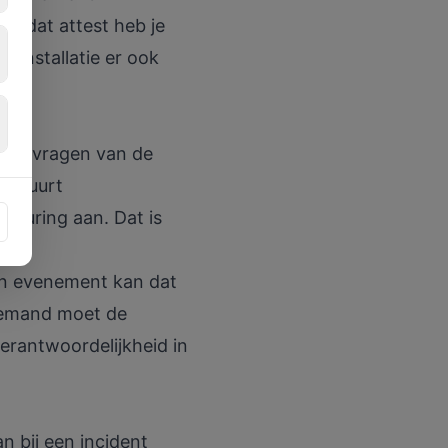
er dat attest heb je
 installatie er ook
t aanvragen van de
er huurt
 keuring aan. Dat is
n
en evenement kan dat
 iemand moet de
erantwoordelijkheid in
n bij een incident