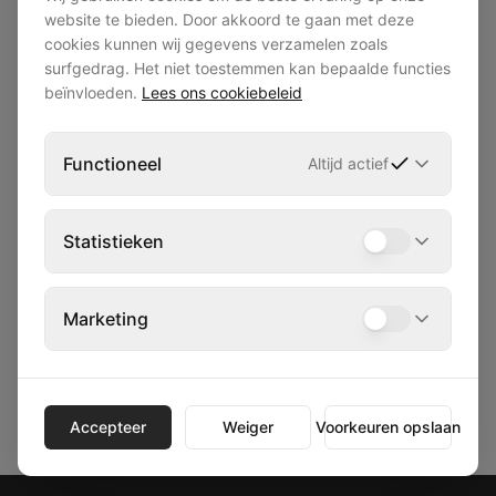
website te bieden. Door akkoord te gaan met deze
cookies kunnen wij gegevens verzamelen zoals
surfgedrag. Het niet toestemmen kan bepaalde functies
beïnvloeden.
Lees ons cookiebeleid
Functioneel
Altijd actief
Statistieken
Fluke T6-600 EU Multi Meter
Volt en Ampere meter van Fluke, kan AC en DC meter. Collega's
geven graag nodige advies bij ophaling
Marketing
€ 15,00
/ dag excl. BTW
Bekijk product
Accepteer
Weiger
Voorkeuren opslaan