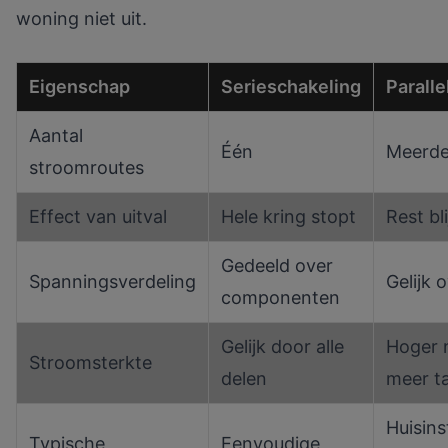
woning niet uit.
Eigenschap
Serieschakeling
Paralle
Aantal
Één
Meerde
stroomroutes
Effect van uitval
Hele kring stopt
Rest bl
Gedeeld over
Spanningsverdeling
Gelijk 
componenten
Gelijk door alle
Hoger 
Stroomsterkte
delen
meer t
Huisinst
Typische
Eenvoudige