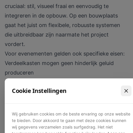
cruciaal: stil, visueel fraai en eenvoudig te
integreren in de opbouw. Op een bouwplaats
gaat het juist om flexibele, robuuste systemen
die uitbreidbaar zijn naarmate het project
vordert.
Voor evenementen gelden ook specifieke eisen:
Verdeelkasten mogen geen hinderlijk geluid
produceren
Kabels moeten vlot te leggen en te verbergen
Cookie Instellingen
zijn
Materiaal moet snel te demonteren zijn na afloop
Voor bouwplaatsen telt een andere prioriteitslijst:
Wij gebruiken cookies om de beste ervaring op onze website
Materiaal moet bestand zijn tegen stof, vocht en
te bieden. Door akkoord te gaan met deze cookies kunnen
wij gegevens verzamelen zoals surfgedrag. Het niet
mechanische belasting