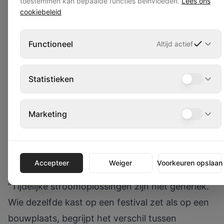
toestemmen kan bepaalde functies beïnvloeden.
Lees ons
Aansluitpunten moeten makkelijk verplaatsbaar
cookiebeleid
zijn
Systemen moeten aansluiten op groeiende
Functioneel
Altijd actief
bouwfasen
Bij
maatwerk voor evenementen
is de keuze van
Statistieken
verdeelkastindeling net zo belangrijk als de
technische specificaties. Een kast met te weinig
Marketing
groepen, slecht gepositioneerde aansluitpunten
of een onaantrekkelijk uiterlijk past simpelweg
niet in de context van een professioneel
Accepteer
Weiger
Voorkeuren opslaan
evenement.
“Tijdelijke stroomoplossingen zijn niet generiek.
Wie dezelfde kast op een festival zet als op een
bouwplaats, begrijpt het verschil tussen