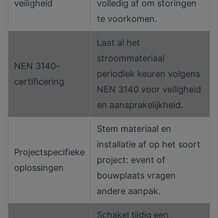
veiligheid
volledig af om storingen
te voorkomen.
Laat al het
stroommateriaal
NEN 3140-
periodiek keuren volgens
certificering
NEN 3140 voor veiligheid
en aansprakelijkheid.
Stem materiaal en
installatie af op het soort
Projectspecifieke
project: event of
oplossingen
bouwplaats vragen
andere aanpak.
Schakel tijdig een