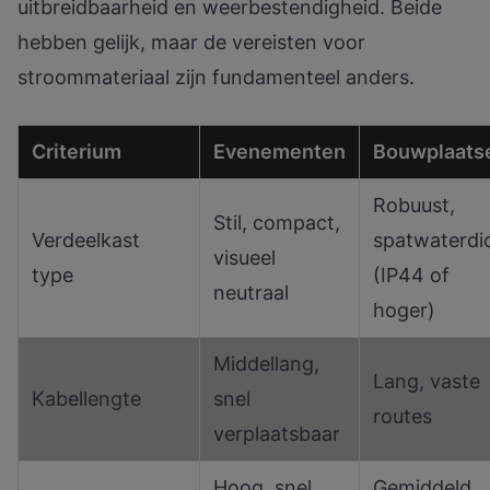
uitbreidbaarheid en weerbestendigheid. Beide
hebben gelijk, maar de vereisten voor
stroommateriaal zijn fundamenteel anders.
Criterium
Evenementen
Bouwplaats
Robuust,
Stil, compact,
Verdeelkast
spatwaterdi
visueel
type
(IP44 of
neutraal
hoger)
Middellang,
Lang, vaste
Kabellengte
snel
routes
verplaatsbaar
Hoog, snel
Gemiddeld,