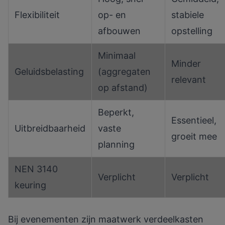
Flexibiliteit
op- en
stabiele
afbouwen
opstelling
Minimaal
Minder
Geluidsbelasting
(aggregaten
relevant
op afstand)
Beperkt,
Essentieel,
Uitbreidbaarheid
vaste
groeit mee
planning
NEN 3140
Verplicht
Verplicht
keuring
Bij evenementen zijn maatwerk verdeelkasten