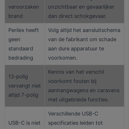
veroorzaken
onzichtbaar en gevaarlijker
brand
dan direct schokgevaar.
Perilex heeft
Volg altijd het aansluitschema
geen
van de fabrikant om schade
standaard
aan dure apparatuur te
bedrading
voorkomen.
Kennis van het verschil
13-polig
voorkomt fouten bij
vervangt niet
aanhangwagens en caravans
altijd 7-polig
met uitgebreide functies.
Verschillende USB-C
USB-C is niet
specificaties leiden tot