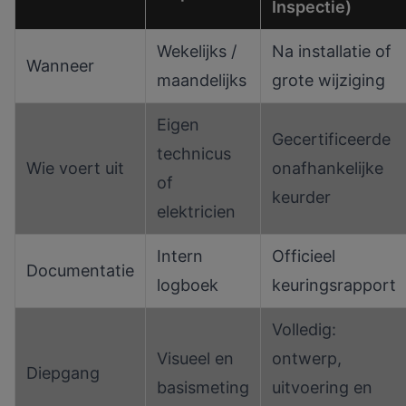
Inspectie)
Wekelijks /
Na installatie of
Wanneer
maandelijks
grote wijziging
Eigen
Gecertificeerde
technicus
Wie voert uit
onafhankelijke
of
keurder
elektricien
Intern
Officieel
Documentatie
logboek
keuringsrapport
Volledig:
Visueel en
ontwerp,
Diepgang
basismeting
uitvoering en