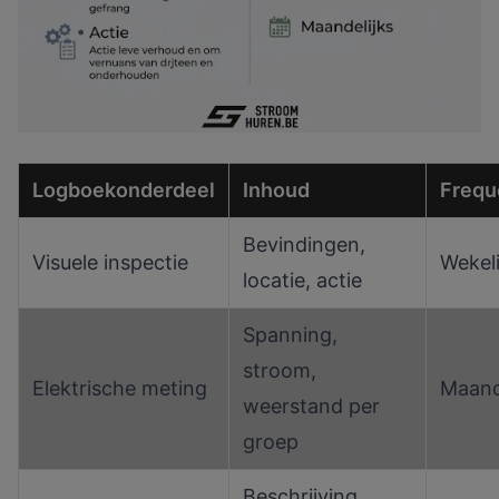
Logboekonderdeel
Inhoud
Frequ
Bevindingen,
Visuele inspectie
Wekeli
locatie, actie
Spanning,
stroom,
Elektrische meting
Maand
weerstand per
groep
Beschrijving,