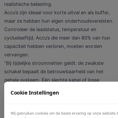
realistische belasting.
Accu’s zijn ideaal voor korte uitval en als buffer,
maar ze hebben hun eigen onderhoudsvereisten.
Controleer de laadstatus, temperatuur en
cyclusleeftijd. Accu’s die meer dan 80% van hun
capaciteit hebben verloren, moeten worden
vervangen.
“Bij tijdelijke stroomnetten geldt: de zwakste
schakel bepaalt de betrouwbaarheid van het
gehele systeem. Één slechte kabel of losse
verbinding kan een complete installatie
Cookie Instellingen
platleggen.”
Huren versus kopen: onderhoud als factor
De keuze tussen huren en kopen heeft directe
Wij gebruiken cookies om de beste ervaring op onze website 