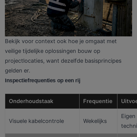
Bekijk voor context ook hoe je omgaat met
veilige tijdelijke oplossingen bouw
op
projectlocaties, want dezelfde basisprincipes
gelden er.
Inspectiefrequenties op een rij
Onderhoudstaak
Frequentie
Uitvo
Eigen
Visuele kabelcontrole
Wekelijks
techn