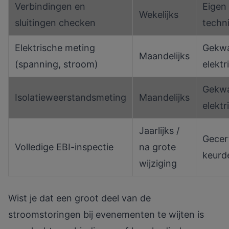
Verbindingen en
Eigen
Wekelijks
sluitingen checken
techn
Elektrische meting
Gekwa
Maandelijks
(spanning, stroom)
elektr
Gekwa
Isolatieweerstandsmeting
Maandelijks
elektr
Jaarlijks /
Gecer
Volledige EBI-inspectie
na grote
keurd
wijziging
Wist je dat een groot deel van de
stroomstoringen bij evenementen te wijten is