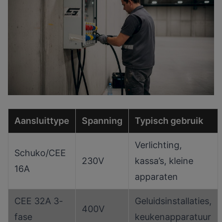
Aansluittype
Spanning
Typisch gebruik
Verlichting,
Schuko/CEE
230V
kassa’s, kleine
16A
apparaten
CEE 32A 3-
Geluidsinstallaties,
400V
fase
keukenapparatuur