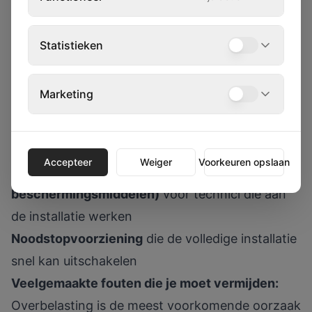
stroominstallaties:
GFCI aardlekschakelaars
op elk circuit dat
Statistieken
toegankelijk is voor publiek
IP65 of hoger
voor alle kasten en aansluitingen
Marketing
buiten
Visuele inspectie
van kabels en aansluitingen
voor elk evenement
Accepteer
Weiger
Voorkeuren opslaan
VOP (Veiligheidsonderricht en Persoonlijke
beschermingsmiddelen)
voor technici die aan
de installatie werken
Noodstopvoorziening
die de volledige installatie
snel kan uitschakelen
Veelgemaakte fouten die je moet vermijden:
Overbelasting is de meest voorkomende oorzaak