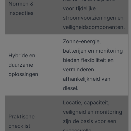
Normen &
voor tijdelijke
inspecties
stroomvoorzieningen en
veiligheidscomponenten.
Zonne-energie,
batterijen en monitoring
Hybride en
bieden flexibiliteit en
duurzame
verminderen
oplossingen
afhankelijkheid van
diesel.
Locatie, capaciteit,
veiligheid en monitoring
Praktische
zijn de basis voor een
checklist
succesvolle