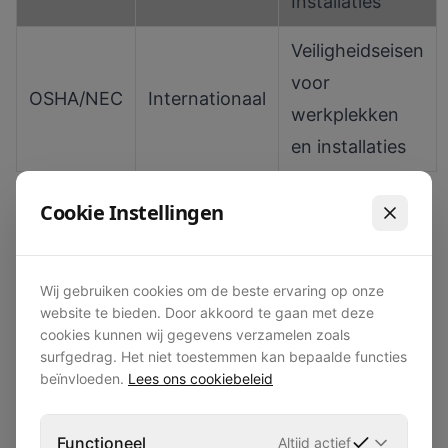
Installaties
Veiligheidseisen
voor
OSHA/NEC
Internationaal
werkplekken
en installaties
Cookie Instellingen
De
inspectienorm NEN3140
schrijft voor dat
arbeidsmiddelen zoals stroomkasten jaarlijks
worden gekeurd, terwijl vaste installaties om de
Wij gebruiken cookies om de beste ervaring op onze
drie tot vijf jaar een volledige inspectie vereisen.
website te bieden. Door akkoord te gaan met deze
cookies kunnen wij gegevens verzamelen zoals
Bij tijdelijke evenementeninstallaties geldt
surfgedrag. Het niet toestemmen kan bepaalde functies
bovendien dat elke opbouw opnieuw moet
beïnvloeden.
Lees ons cookiebeleid
worden gecontroleerd voor ingebruikname.
Verplichte veiligheidselementen bij tijdelijke
Functioneel
Altijd actief