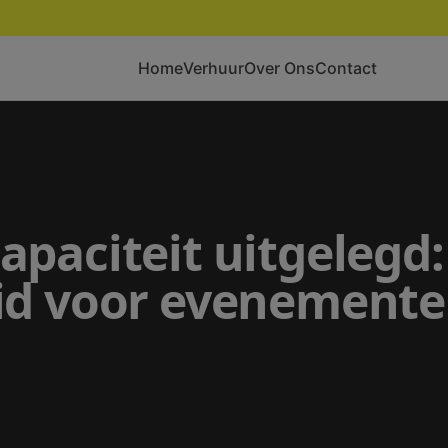
Home
Verhuur
Over Ons
Contact
paciteit uitgelegd:
id voor evenemente