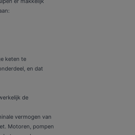
uipen er makkelijk
aan:
ge keten te
 onderdeel, en dat
werkelijk de
nominale vermogen van
niet. Motoren, pompen