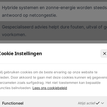
Hybride systemen en zonne-energie worden steeds b
antwoord op netcongestie.
Gespecialiseerd advies helpt dure fouten, uitval of ge
voorkomen.
 en waarom is het cruciaal?
Cookie Instellingen
 overbelasting en stilstand voorkomt, kijken we aller
ent en waar je deze wél en niet aan ziet.
ij gebruiken cookies om de beste ervaring op onze website te
 maximale hoeveelheid elektrisch vermogen die een ins
ieden. Door akkoord te gaan met deze cookies kunnen wij gegeven
en. In technische termen uitgedrukt: het gaat om de
erzamelen zoals surfgedrag. Het niet toestemmen kan bepaalde
uncties beïnvloeden.
Lees ons cookiebeleid
omsterkte (ampère), uitgedrukt in kilowatt of kilovolt
enten en bouwplaatsen betekent dit dat je niet allee
Functioneel
Altijd actief
omplete systeem van bron tot verbruiker.