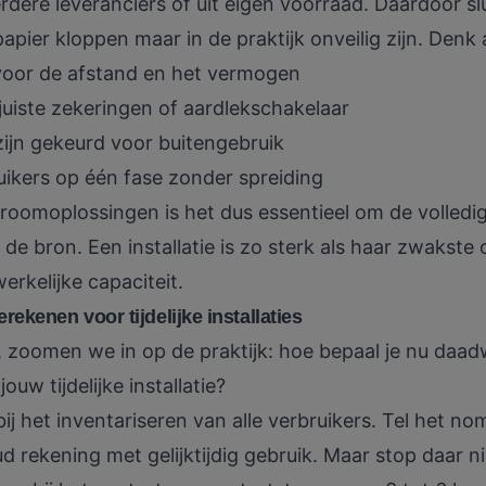
dere leveranciers of uit eigen voorraad. Daardoor sl
apier kloppen maar in de praktijk onveilig zijn. Denk 
 voor de afstand en het vermogen
uiste zekeringen of aardlekschakelaar
 zijn gekeurd voor buitengebruik
ikers op één fase zonder spreiding
 stroomoplossingen
is het dus essentieel om de volledi
 de bron. Een installatie is zo sterk als haar zwakste
erkelijke capaciteit.
ekenen voor tijdelijke installaties
s, zoomen we in op de praktijk: hoe bepaal je nu daad
uw tijdelijke installatie?
ij het inventariseren van alle verbruikers. Tel het 
d rekening met gelijktijdig gebruik. Maar stop daar 