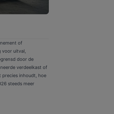
venement of
 voor uitval,
begrensd door de
oneerde verdeelkast of
t precies inhoudt, hoe
2026 steeds meer