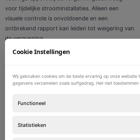
voor tijdelijke stroominstallaties. Alleen een
visuele controle is onvoldoende en een
ontbrekend rapport kan leiden tot weigering van
de vergunning.
Wanneer gebruik ik Powerlock in plaats van CEE?
Cookie Instellingen
Powerlock connectoren gebruik je bij stromen
boven 125A, bijvoorbeeld bij grote podia, zware
Wij gebruiken cookies om de beste ervaring op onze website 
industriële machines of als hoofdaanvoer bij
gegevens verzamelen zoals surfgedrag. Het niet toestemmen 
grote evenementen. CEE-stekkers zijn geschikt
voor alles tot en met 125A.
Functioneel
Aanbeveling
Stroomvoorziening huren: ultieme gids voor
Statistieken
events en bouw | Blog | Stroomhuren.be
Veilige voorbeelden stroomopstellingen voor